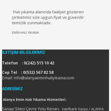
Halı yıkama alanında faaliyet gösteren
şirtketimiz size uygun fiyat ve güvenilir
temizlik sunmaktadır.
EMİN HALI YIKAMA
İLETİŞİM BİLGİLERİMİZ
Telefon : 0(242) 515 10 42
Cep Tel : 0(532) 567 82 58
Email: info@alanyaeminhaliyikama.com
ADRESİMİZ
Alanya Emin Halı Yıkama Hizmetleri.
Sanayi Sitesi Çevre Yolu Kenarı.
Vakıfbank Karşısı / ALANYA